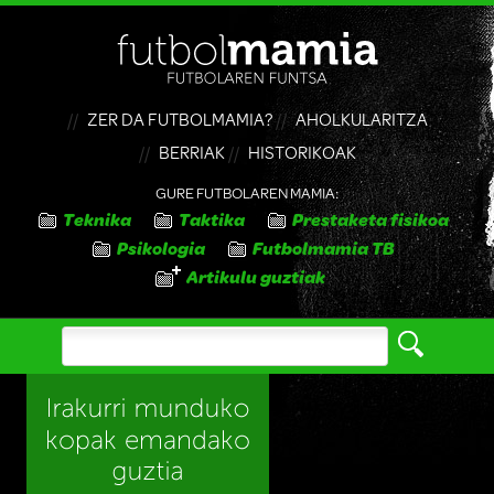
ZER DA FUTBOLMAMIA?
AHOLKULARITZA
BERRIAK
HISTORIKOAK
GURE FUTBOLAREN MAMIA:
Teknika
Taktika
Prestaketa fisikoa
Psikologia
Futbolmamia TB
Artikulu guztiak