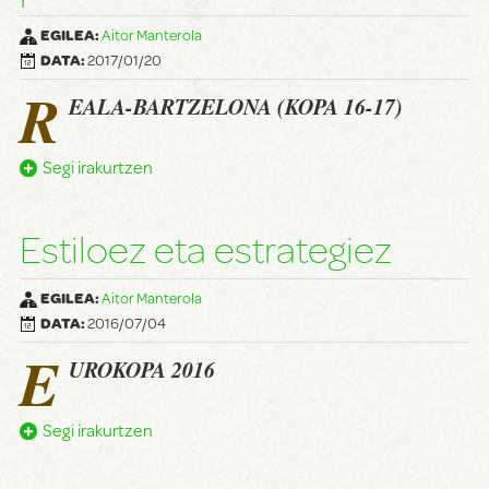
EGILEA:
Aitor Manterola
DATA:
2017/01/20
R
EALA-BARTZELONA (KOPA 16-17)
Segi irakurtzen
Estiloez eta estrategiez
EGILEA:
Aitor Manterola
DATA:
2016/07/04
E
UROKOPA 2016
Segi irakurtzen