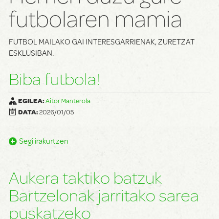
futbolaren mamia
FUTBOL MAILAKO GAI INTERESGARRIENAK, ZURETZAT
ESKLUSIBAN.
Biba futbola!
EGILEA:
Aitor Manterola
DATA:
2026/01/05
Segi irakurtzen
Aukera taktiko batzuk
Bartzelonak jarritako sarea
puskatzeko