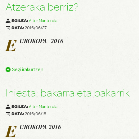
Atzeraka berriz?
EGILEA:
Aitor Manterola
DATA:
2016/06/27
E
UROKOPA 2016
Segi irakurtzen
Iniesta: bakarra eta bakarrik
EGILEA:
Aitor Manterola
DATA:
2016/06/18
E
UROKOPA 2016